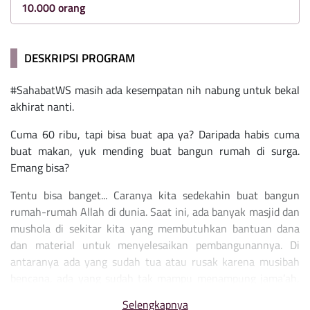
10.000 orang
DESKRIPSI PROGRAM
#SahabatWS masih ada kesempatan nih nabung untuk bekal
akhirat nanti.
Cuma 60 ribu, tapi bisa buat apa ya? Daripada habis cuma
buat makan, yuk mending buat bangun rumah di surga.
Emang bisa?
Tentu bisa banget... Caranya kita sedekahin buat bangun
rumah-rumah Allah di dunia. Saat ini, ada banyak masjid dan
mushola di sekitar kita yang membutuhkan bantuan dana
dan material untuk menyelesaikan pembangunannya. Di
antaranya ada yang sudah tua atau rusak karena musibah
bencana, ada yang sudah tak mampu menampung jama’ah,
hingga kebutuhan masyarakat di pelosok yang belum
Selengkapnya